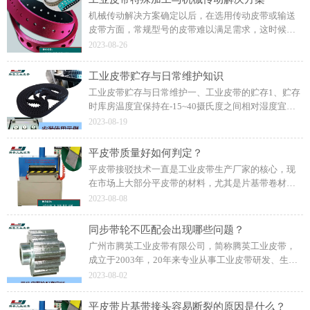
机械传动解决方案确定以后，在选用传动皮带或输送
皮带方面，常规型号的皮带难以满足需求，这时候工
业皮带特殊加工就应运而生了。工业皮带特殊加工的
2023-08-26
样式是工业皮带生产厂家与机械设备厂家共同设计
的。
工业皮带贮存与日常维护知识
工业皮带贮存与日常维护一、工业皮带的贮存1、贮存
时库房温度宜保持在-15~40摄氏度之间相对湿度宜保
持在50%~80%之间。同时还从事进口工业皮带
2023-08-19
（AITOM高强度平面传动带）的代理销售和技术服
务。
平皮带质量好如何判定？
平皮带接驳技术一直是工业皮带生产厂家的核心，现
在市场上大部分平皮带的材料，尤其是片基带卷材实
际上差不多，平皮带成品的质量之所以差异大，主要
2023-08-08
是平皮带厂家接驳技术。
同步带轮不匹配会出现哪些问题？
广州市腾英工业皮带有限公司，简称腾英工业皮带，
成立于2003年，20年来专业从事工业皮带研发、生
产、加工、销售为一体的综合性工业传动皮带公司，
2023-08-02
拥有优秀的生产团队、技术团队和销售服务团队。
平皮带片基带接头容易断裂的原因是什么？