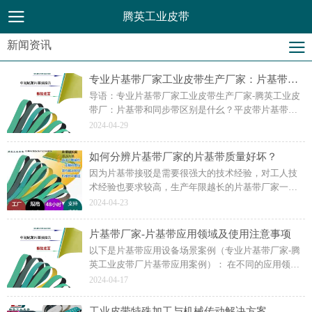
腾英工业皮带
新闻资讯
专业片基带厂家工业皮带生产厂家：片基带和同步带优缺点对比
导语：专业片基带厂家工业皮带生产厂家-腾英工业皮
带厂：片基带和同步带区别是什幺？平皮带片基带的
传动效率略低。平皮带片基带的负载能力相对较弱。
2024-04-29
（二）同步带：优势：1. 传动精度高：能保证准确的
同步传动。
如何分辨片基带厂家的片基带质量好坏？
因为片基带接驳是需要很强大的技术经验，对工人技
术经验也要求较高，生产年限越长的片基带厂家一般
技术累积好，工人经验丰富。目前市面上的片基带接
2024-04-23
驳设备还是很多的，很多不同品牌不同型号。
片基带厂家-片基带应用领域及使用注意事项
以下是片基带应用设备场景案例（专业片基带厂家-腾
英工业皮带厂片基带应用案例）： 在不同的应用领域
中，片基带可以根据具体的需求和工况进行定制，以
2024-04-17
确保其能够满足传动和输送的要求。
工业皮带特殊加工与机械传动解决方案