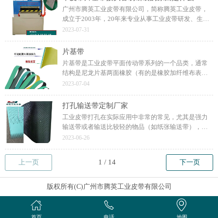
广州市腾英工业皮带有限公司，简称腾英工业皮带，
成立于2003年，20年来专业从事工业皮带研发、生
产、加工、销售为一体的综合性工业传动皮带公司，
2023-07-31
拥有优秀的生产团队、技术团队和销售服务团队。
片基带
片基带是工业皮带平面传动带系列的一个品类，通常
结构是尼龙片基两面橡胶（有的是橡胶加纤维布表
面：如图所示），因此也叫尼龙片基带。包装机械，
2023-07-04
如封口机等；以及研磨机械和其他行业轻型传动或输
送。
打孔输送带定制厂家
工业皮带打孔在实际应用中非常的常见，尤其是强力
输送带或者输送比较轻的物品（如纸张输送带），如
糊盒机、全自动速印机等。不止平皮带经常加厚打孔
2023-06-26
等特殊加工，同步带也是常见的，用于五金配件/零件
等输送带。
上一页
下一页
版权所有(C)广州市腾英工业皮带有限公司
首页
电话
地图