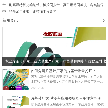
带、耐高温特氟龙输送带、橡胶同步带、高耐磨糙面橡皮、各类输送
带、特殊加工皮带、皮带加工设备等...
新闻资讯
专业片基带厂家工业皮带生产厂家：片基带和同步带优缺点对比
如何分辨片基带厂家的片基带质量好坏？
因为片基带接驳是需要很强大的技术经验，对工人技
术经验也要求较高，生产年限越长的片基带厂家一般
技术累积好，工人经验丰富。目前市面上的片基带接
2024-04-23
驳设备还是很多的，很多不同品牌不同型号。
片基带厂家-片基带应用领域及使用注意事项
以下是片基带应用设备场景案例（专业片基带厂家-腾