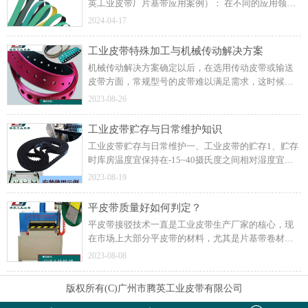
英工业皮带厂片基带应用案例）： 在不同的应用领域
中，片基带可以根据具体的需求和工况进行定制，以
2024-04-17
确保其能够满足传动和输送的要求。
工业皮带特殊加工与机械传动解决方案
机械传动解决方案确定以后，在选用传动皮带或输送
皮带方面，常规型号的皮带难以满足需求，这时候工
业皮带特殊加工就应运而生了。工业皮带特殊加工的
2023-08-26
样式是工业皮带生产厂家与机械设备厂家共同设计
的。
工业皮带贮存与日常维护知识
工业皮带贮存与日常维护一、工业皮带的贮存1、贮存
时库房温度宜保持在-15~40摄氏度之间相对湿度宜保
持在50%~80%之间。同时还从事进口工业皮带
2023-08-19
（AITOM高强度平面传动带）的代理销售和技术服
务。
平皮带质量好如何判定？
平皮带接驳技术一直是工业皮带生产厂家的核心，现
在市场上大部分平皮带的材料，尤其是片基带卷材实
际上差不多，平皮带成品的质量之所以差异大，主要
2023-08-08
是平皮带厂家接驳技术。
版权所有(C)广州市腾英工业皮带有限公司