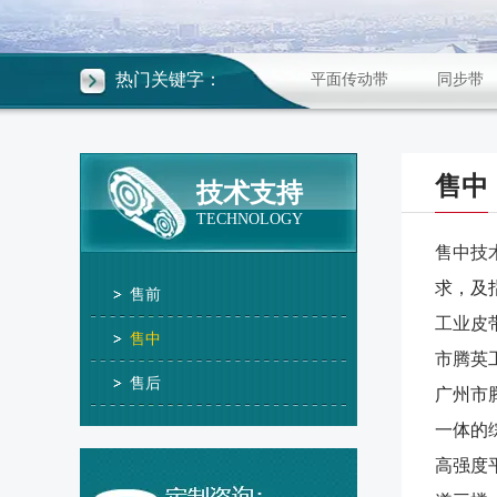
热门关键字：
平面传动带
同步带
售中
技术支持
TECHNOLOGY
售中技
求，及
售前
工业皮
售中
市腾英
售后
广州市
一体的
高强度