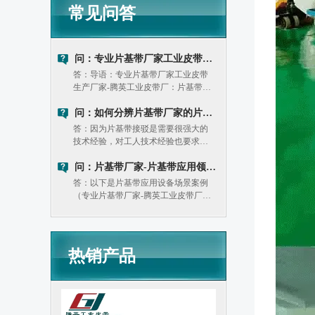
常见问答
问：专业片基带厂家工业皮带生产厂家：片基带和同步带优缺点对比
答：导语：专业片基带厂家工业皮带
生产厂家-腾英工业皮带厂：片基带和
同步带区别是什幺？平皮带片基带的
传动效率略低。平皮带片基带的负载
问：如何分辨片基带厂家的片基带质量好坏？
能力相对较弱。（二）同步带：优
答：因为片基带接驳是需要很强大的
势：1. 传动精度高：能保证准确的同
技术经验，对工人技术经验也要求较
步传动。
高，生产年限越长的片基带厂家一般
技术累积好，工人经验丰富。目前市
问：片基带厂家-片基带应用领域及使用注意事项
面上的片基带接驳设备还是很多的，
答：以下是片基带应用设备场景案例
很多不同品牌不同型号。
（专业片基带厂家-腾英工业皮带厂片
基带应用案例）： 在不同的应用领域
中，片基带可以根据具体的需求和工
况进行定制，以确保其能够满足传动
和输送的要求。
热销产品