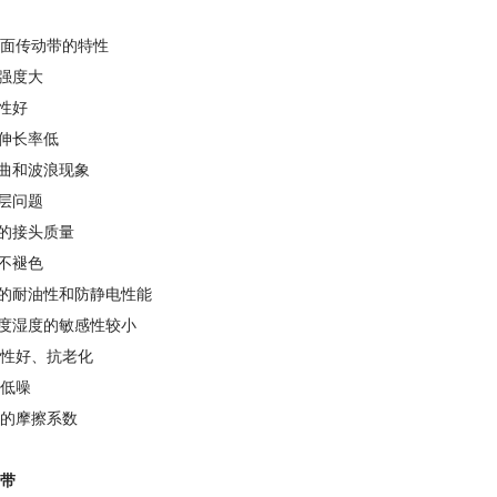
面传动带的特性
拉强度大
挠性好
装伸长率低
弯曲和波浪现象
分层问题
色的接头质量
面不褪色
好的耐油性和防静电性能
温度湿度的敏感性较小
磨性好、抗老化
能低噪
好的摩擦系数
带