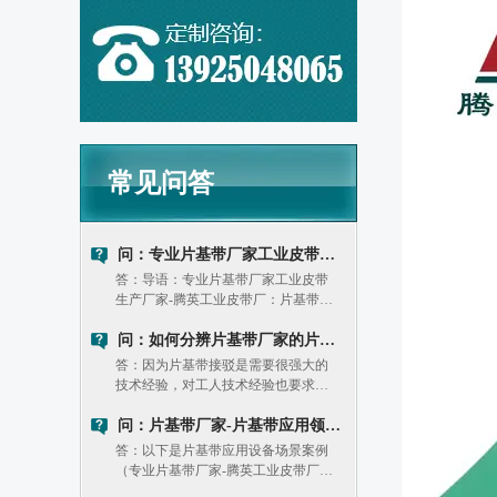
常见问答
问：专业片基带厂家工业皮带生产厂家：片基带和同步带优缺点对比
答：导语：专业片基带厂家工业皮带
生产厂家-腾英工业皮带厂：片基带和
同步带区别是什幺？平皮带片基带的
传动效率略低。平皮带片基带的负载
问：如何分辨片基带厂家的片基带质量好坏？
能力相对较弱。（二）同步带：优
答：因为片基带接驳是需要很强大的
势：1. 传动精度高：能保证准确的同
技术经验，对工人技术经验也要求较
步传动。
高，生产年限越长的片基带厂家一般
技术累积好，工人经验丰富。目前市
问：片基带厂家-片基带应用领域及使用注意事项
面上的片基带接驳设备还是很多的，
答：以下是片基带应用设备场景案例
很多不同品牌不同型号。
（专业片基带厂家-腾英工业皮带厂片
基带应用案例）： 在不同的应用领域