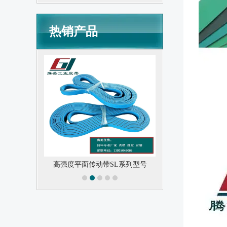
中，片基带可以根据具体的需求和工
况进行定制，以确保其能够满足传动
和输送的要求。
热销产品
全）
高强度平面传动带SL系列型号
PU