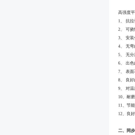
高强度平
1、 抗
2、 可
3、 安
4、 无
5、 无
6、 出
7、 表
8、 良
9、 对
10、耐
11、节
12、良
二、同步