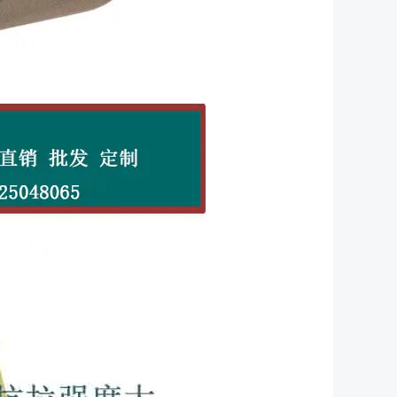
氨酯同步带T10
平面传动带（型号全）